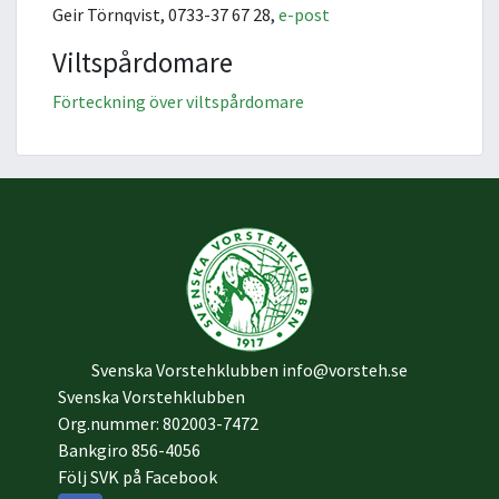
Geir Törnqvist, 0733-37 67 28,
e-post
Viltspårdomare
Förteckning över viltspårdomare
Svenska Vorstehklubben
info@vorsteh.se
Svenska Vorstehklubben
Org.nummer: 802003-7472
Bankgiro 856-4056
Följ SVK på Facebook