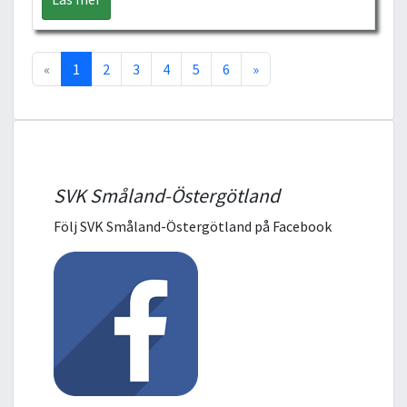
«
1
2
3
4
5
6
»
SVK Småland-Östergötland
Följ SVK Småland-Östergötland på Facebook