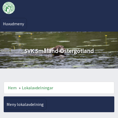
Huvudmeny
SVK Småland-Östergötland
Hem
»
Lokalavdelningar
Meny lokalavdelning