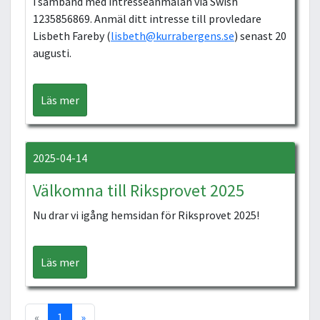
i samband med intresseanmälan via Swish
1235856869. Anmäl ditt intresse till provledare
Lisbeth Fareby (
lisbeth@kurrabergens.se
) senast 20
augusti.
Läs mer
2025-04-14
Välkomna till Riksprovet 2025
Nu drar vi igång hemsidan för Riksprovet 2025!
Läs mer
«
1
»