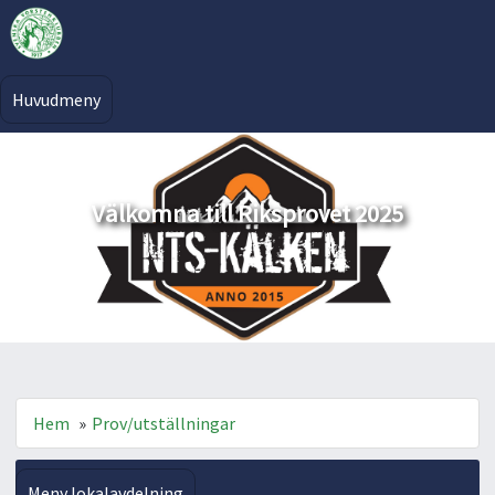
Huvudmeny
Välkomna till Riksprovet 2025
Hem
»
Prov/utställningar
Meny lokalavdelning