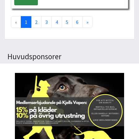
«
1
2
3
4
5
6
»
Huvudsponsorer