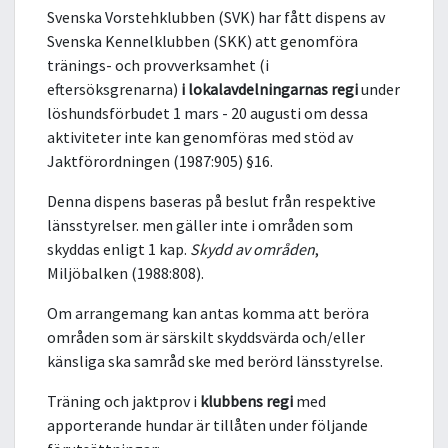
Svenska Vorstehklubben (SVK) har fått dispens av
Svenska Kennelklubben (SKK) att genomföra
tränings- och provverksamhet (i
eftersöksgrenarna)
i lokalavdelningarnas regi
under
löshundsförbudet 1 mars - 20 augusti om dessa
aktiviteter inte kan genomföras med stöd av
Jaktförordningen (1987:905) §16.
Denna dispens baseras på beslut från respektive
länsstyrelser. men gäller inte i områden som
skyddas enligt 1 kap.
Skydd av områden
,
Miljöbalken (1988:808).
Om arrangemang kan antas komma att beröra
områden som är särskilt skyddsvärda och/eller
känsliga ska samråd ske med berörd länsstyrelse.
Träning och jaktprov i
klubbens regi
med
apporterande hundar är tillåten under följande