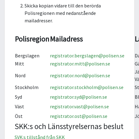
Skicka kopian vidare till den berörda
Polisregionen med nedanstående
mailadresser.
Polisregion
Mailadress
L
Bergslagen
registrator.bergslagen@polisen.se
D
Mitt
registrator.mitt@polisen.se
G
J
Nord
registrator.nord@polisen.se
V
Stockholm
registrator.stockholm@polisen.se
S
Syd
registrator.syd@polisen.se
B
Väst
registrator.vast@polisen.se
H
Öst
registrator.ost@polisen.se
J
SKK:s och Länsstyrelsernas beslut
SVK:s tillstånd från SKK