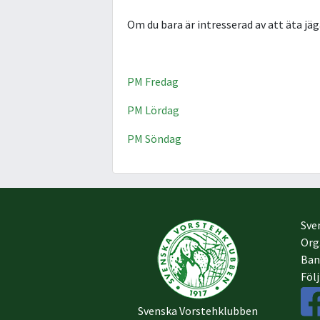
Om du bara är intresserad av att äta j
PM Fredag
PM Lördag
PM Söndag
Sve
Org
Ban
Föl
Svenska Vorstehklubben