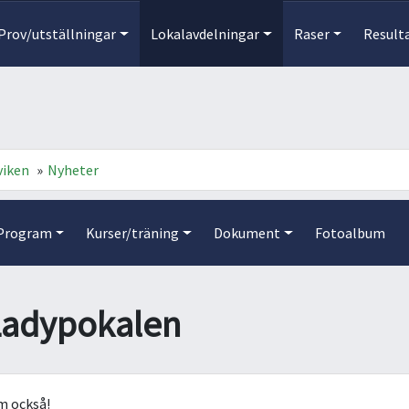
Prov/utställningar
Lokalavdelningar
Raser
Result
viken
»
Nyheter
Program
Kurser/träning
Dokument
Fotoalbum
Ladypokalen
om också!