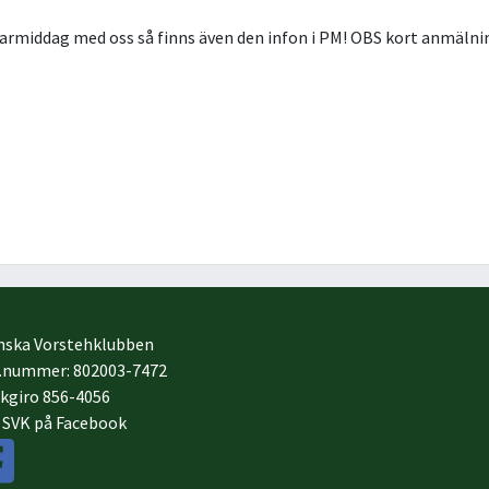
ägarmiddag med oss så finns även den infon i PM! OBS kort anmälni
nska Vorstehklubben
.nummer: 802003-7472
kgiro 856-4056
j SVK på Facebook