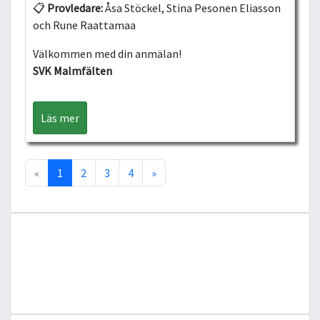
📋
Provledare:
Åsa Stöckel, Stina Pesonen Eliasson
och Rune Raattamaa
Välkommen med din anmälan!
SVK Malmfälten
Läs mer
«
1
2
3
4
»