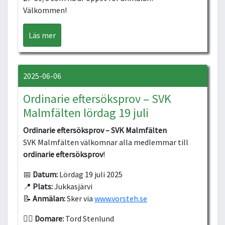
Välkommen!
Läs mer
2025-06-06
Ordinarie eftersöksprov – SVK
Malmfälten lördag 19 juli
Ordinarie eftersöksprov – SVK Malmfälten
SVK Malmfälten välkomnar alla medlemmar till
ordinarie eftersöksprov
!
📅
Datum:
Lördag 19 juli 2025
📍
Plats:
Jukkasjärvi
📝
Anmälan:
Sker via
www.vorsteh.se
👨‍⚖️
Domare:
Tord Stenlund