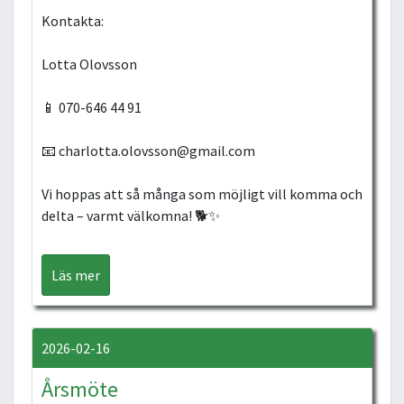
Kontakta:
Lotta Olovsson
📱 070-646 44 91
📧 charlotta.olovsson@gmail.com
Vi hoppas att så många som möjligt vill komma och
delta – varmt välkomna! 🐕✨
Läs mer
2026-02-16
Årsmöte