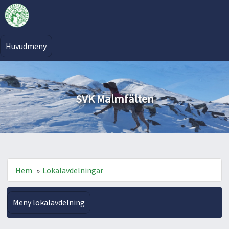
Huvudmeny
SVK Malmfälten
Hem
»
Lokalavdelningar
Meny lokalavdelning