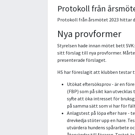
Protokoll från årsmöt
Protokoll från årsmötet 2023 hittar 
Nya provformer
Styrelsen hade innan mötet bett SVK:
sitt förslag till nya provformer. Mårt
presenterade förslaget.
HS har föreslagit att klubben testar 
Utökat eftersöksprov - är en för
(FBP) som på sikt kan utvecklas 
syfte att öka intresset för bruk
på samma sätt som vi har för fäl
Anlagstest på löpa efter hare - t
drevkedja stöter upp en hare. Tes
utvärdera hundens spårarbete och
återvänder till föraren. Testet ä