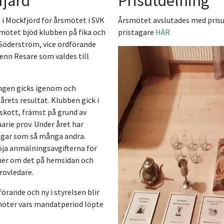
fjärd
Prisutdelning
 Mockfjörd för årsmötet i SVK
Årsmötet avslutades med prisut
mötet bjöd klubben på fika och
pristagare
HÄR
 Söderström, vice ordförande
enn Resare som valdes till
ngen gicks igenom och
årets resultat. Klubben gick i
rskott, främst på grund av
narie prov. Under året har
ngar som så många andra.
öja anmälningsavgifterna för
mer om det på hemsidan och
provledare.
förande och ny i styrelsen blir
möter vars mandatperiod löpte