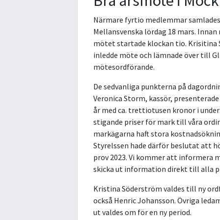
Bra årsmöte i Mock
Närmare fyrtio medlemmar samlades i
Mellansvenska lördag 18 mars. Innan 
mötet startade klockan tio. Krisitina
inledde möte och lämnade över till Gl
mötesordförande.
De sedvanliga punkterna på dagordni
Veronica Storm, kassör, presenterade 
år med ca. trettiotusen kronor i unde
stigande priser för mark till våra ordi
markägarna haft stora kostnadsökni
Styrelssen hade därför beslutat att h
prov 2023. Vi kommer att informera 
skicka ut information direkt till alla 
Kristina Söderström valdes till ny ord
också Henric Johansson. Övriga leda
ut valdes om för en ny period.