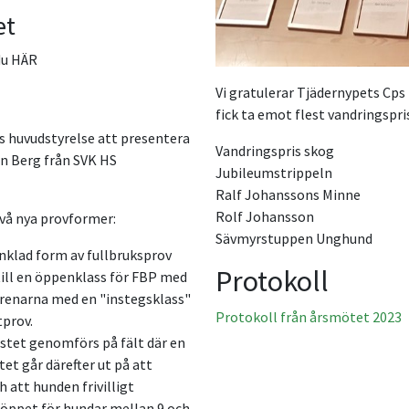
et
du HÄR
Vi gratulerar Tjädernypets Cps
fick ta emot flest vandringspri
s huvudstyrelse att presentera
Vandringspris skog
en Berg från SVK HS
Jubileumstrippeln
Ralf Johanssons Minne
Rolf Johansson
två nya provformer:
Sävmyrstuppen Unghund
enklad form av fullbruksprov
Protokoll
till en öppenklass för FBP med
sgrenarna med en "instegsklass"
Protokoll från årsmötet 2023
tprov.
estet genomförs på fält där en
tet går därefter ut på att
 att hunden frivilligt
r öppet för hundar mellan 9 och