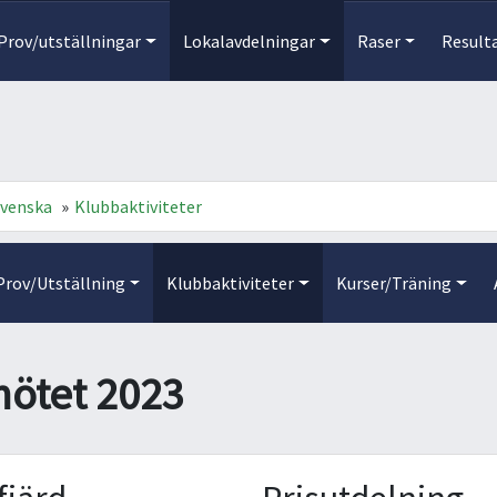
Prov/utställningar
Lokalavdelningar
Raser
Result
svenska
»
Klubbaktiviteter
Prov/Utställning
Klubbaktiviteter
Kurser/Träning
mötet 2023