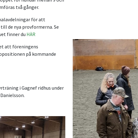
mföras två gånger.
okalavdelningar för att
ill de nya provformerna. Se
vet finner du
HÄR
t att föreningens
 propositionen på kommande
rträning i Gagnef ridhus under
 Danielsson.