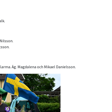
lk.
 Nilsson.
csson.
rma. Äg. Magdalena och Mikael Danielsson.