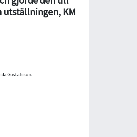
ch gjorde den till
n utställningen, KM
inda Gustafsson.