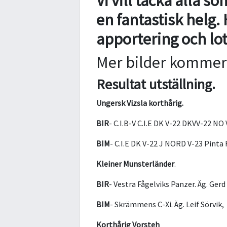
Vi vill tacka alla s
en fantastisk helg.
apportering och lot
Mer bilder kommer
Resultat utställning.
Ungersk Vizsla korthårig.
BIR
- C.I.B-V C.I.E DK V-22 DKVV-22 N
BIM
- C.I.E DK V-22 J NORD V-23 Pinta 
Kleiner Munsterländer
.
BIR
- Vestra Fågelviks Panzer. Äg. Gerd
BIM
- Skrämmens C-Xi. Äg. Leif Sörvik,
Korthårig Vorsteh