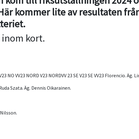
om kom till riksutställningen 2024 o
 Här kommer lite av resultaten frå
teriet.
 inom kort.
O V23 NO VV23 NORD V23 NORDVV 23 SE V23 SE VV23 Florencio. Äg. L
Ruda Szata. Äg. Dennis Oikarainen.
 Nilsson.