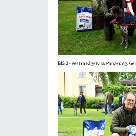
BIS 2
- Vestra Fågelviks Panzer. Äg. Ge