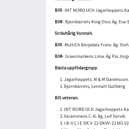
BIR
- INT NORD UCH Jägarhoppets Kar
BIM
- Björnkärrets King Olov. Äg. Eva-
Strävhårig Vorsteh.
BIR
- MultiCh Börjedals Frans. Äg. Stef
BIM
- Graesmarkens Lima. Äg Pia Jörg
Bästa uppfödargrupp
.
Jägarhoppets. M & M Danielsson.
Björnkärrets, Lennart Gullberg.
BIS veteran.
INT NORD UCH Jägarhoppets Karm
Skrämmens C-Xi. Äg. Leif Sörvik.
I.B-V C.I.E DK V-22 DKVV-22 NO V