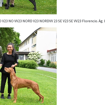
NO V23 NO VV23 NORD V23 NORDVV 23 SE V23 SE VV23 Florencio. Äg. 