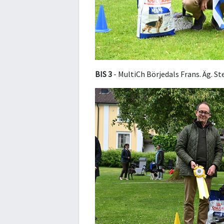
BIS 3
- MultiCh Börjedals Frans. Äg. St