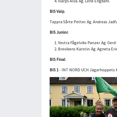
Viarps Alva. Äg. Lene Engdahl.
BIS Valp.
Tappra Sårte Petter. Äg. Andreas Jadfa
BIS Junior.
Vestra Fågelviks Panzer. Äg. Gerd
Brevikens Kärstin. Äg. Agneta Eri
BIS Final
.
BIS 1
- INT NORD UCH Jägarhoppets Ka