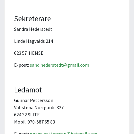
Sekreterare
Sandra Hederstedt
Linde Hägvalds 214
623 57 HEMSE
E-post:
sand.hederstedt@gmail.com
Ledamot
Gunnar Pettersson
Vallstena Norrgarde 327
624 32 SLITE
Mobil: 070-587 65 83
E-post:
gocha.pettersson@hotmail.com