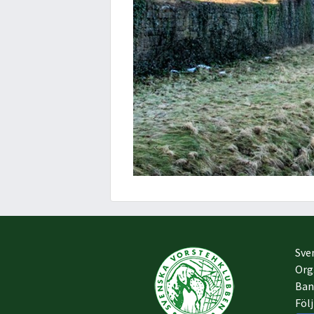
Sve
Org
Ban
Föl