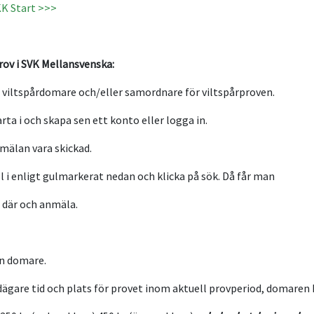
KK Start >>>
prov i SVK Mellansvenska:
 viltspårdomare och/eller samordnare för viltspårproven.
tarta i och skapa sen ett konto eller logga in.
mälan vara skickad.
ll i enligt gulmarkerat nedan och klicka på sök. Då får man
g där och anmäla.
en domare.
are tid och plats för provet inom aktuell provperiod, domaren 