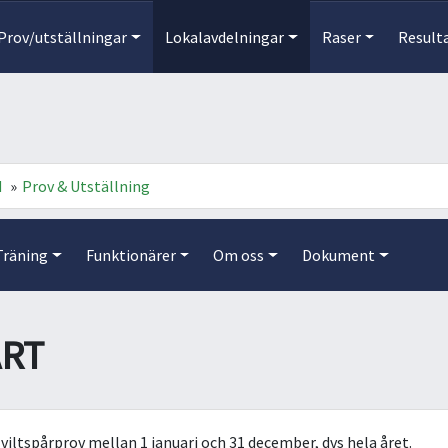
Prov/utställningar
Lokalavdelningar
Raser
Result
d
»
Prov & Utställning
Träning
Funktionärer
Om oss
Dokument
ART
 viltspårprov mellan 1 januari och 31 december, dvs hela året.