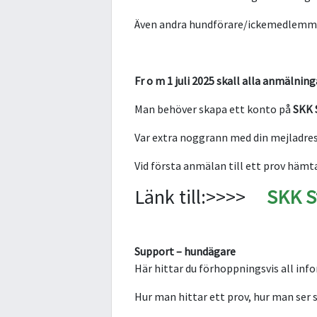
Även andra hundförare/ickemedlemmar 
Fr o m 1 juli 2025 skall alla anmälning
Man behöver skapa ett konto på
SKK 
Var extra noggrann med din mejladress
Vid första anmälan till ett prov hämt
Länk till:>>>>
SKK S
Support – hundägare
Här hittar du förhoppningsvis all in
Hur man hittar ett prov, hur man ser 