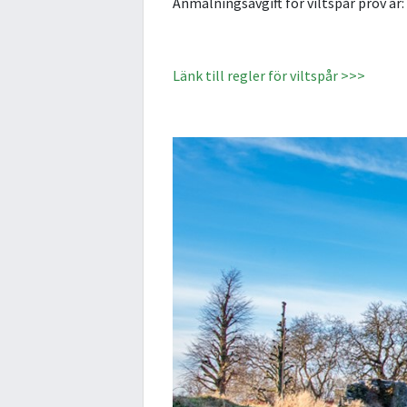
Anmälningsavgift för viltspår prov är:
Länk till regler för viltspår >>
>