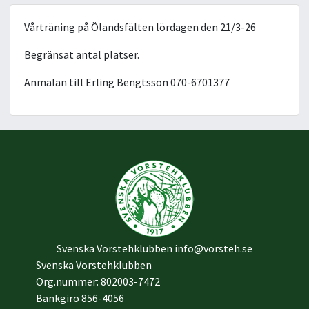
Vårträning på Ölandsfälten lördagen den 21/3-26
Begränsat antal platser.
Anmälan till Erling Bengtsson 070-6701377
Svenska Vorstehklubben
info@vorsteh.se
Svenska Vorstehklubben
Org.nummer: 802003-7472
Bankgiro 856-4056