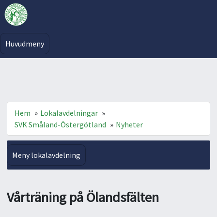
Huvudmeny
Hem
»
Lokalavdelningar
»
SVK Småland-Östergötland
»
Nyheter
Meny lokalavdelning
Vårträning på Ölandsfälten