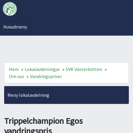
Huvudmeny
Hem
»
Lokalavdelningar
»
SVK Västerbotten
»
Om oss
»
Vandringspriser
Meny lokalavdelning
Trippelchampion Egos
vandringspris