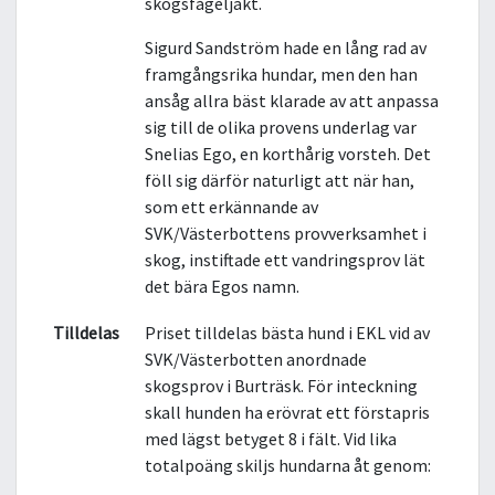
skogsfågeljakt.
Sigurd Sandström hade en lång rad av
framgångsrika hundar, men den han
ansåg allra bäst klarade av att anpassa
sig till de olika provens underlag var
Snelias Ego, en korthårig vorsteh. Det
föll sig därför naturligt att när han,
som ett erkännande av
SVK/Västerbottens provverksamhet i
skog, instiftade ett vandringsprov lät
det bära Egos namn.
Tilldelas
Priset tilldelas bästa hund i EKL vid av
SVK/Västerbotten anordnade
skogsprov i Burträsk. För inteckning
skall hunden ha erövrat ett förstapris
med lägst betyget 8 i fält. Vid lika
totalpoäng skiljs hundarna åt genom: