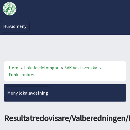
Huvudmeny
Hem
»
Lokalavdelningar
»
SVK Västsvenska
»
Funktionärer
Meny lokalavdelning
Resultatredovisare/Valberedningen/