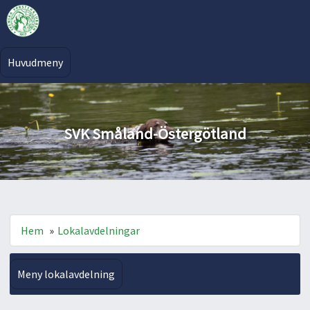
Huvudmeny
SVK Småland-Östergötland
Hem
»
Lokalavdelningar
Meny lokalavdelning