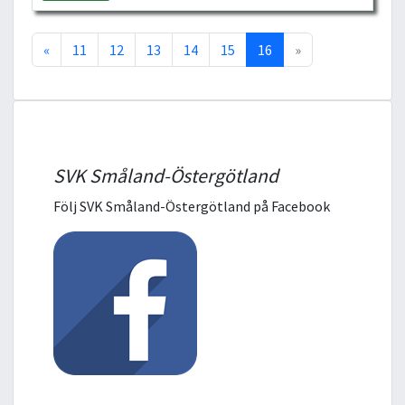
«
11
12
13
14
15
16
»
SVK Småland-Östergötland
Följ SVK Småland-Östergötland på Facebook