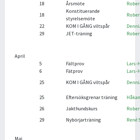
18
Årsmöte
Rober
Konstituerande
18
Rober
styrelsemöte
22
KOM I GÅNG viltspår
Denni
29
JET-träning
Rober
April
5
Fältprov
Lars-
6
Fätprov
Lars-
25
KOM I GÅNG viltspår
Denni
25
Eftersöksgrenar träning
Håkan
26
Jakthundskurs
Rober
29
Nybörjarträning
René 
Maj