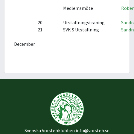
Medlemsmöte
Rober
20
Utställningsträning
Sandr
21
SVK S Utställning
Sandr
December
Svenska Vorstehklubben
info@vorsteh.se