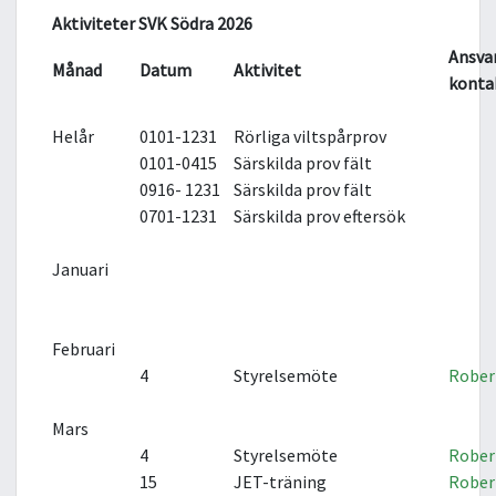
Aktiviteter SVK Södra 2026
Ansva
Månad
Datum
Aktivitet
konta
Helår
0101-1231
Rörliga viltspårprov
0101-0415
Särskilda prov fält
0916- 1231
Särskilda prov fält
0701-1231
Särskilda prov eftersök
Januari
Februari
4
Styrelsemöte
Rober
Mars
4
Styrelsemöte
Rober
15
JET-träning
Rober