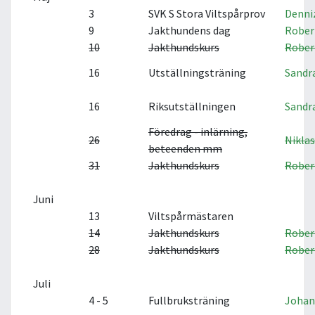
3
SVK S Stora Viltspårprov
Denni
9
Jakthundens dag
Rober
10
Jakthundskurs
Rober
16
Utställningsträning
Sandr
16
Riksutställningen
Sandr
Föredrag - inlärning,
26
Nikla
beteenden mm
31
Jakthundskurs
Rober
Juni
13
Viltspårmästaren
14
Jakthundskurs
Rober
28
Jakthundskurs
Rober
Juli
4 - 5
Fullbruksträning
Johan