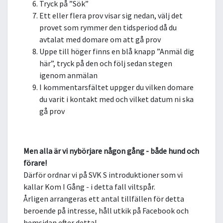
Tryck på ”Sök”
Ett eller flera prov visar sig nedan, välj det
provet som rymmer den tidsperiod då du
avtalat med domare om att gå prov
Uppe till höger finns en blå knapp ”Anmäl dig
här”, tryck på den och följ sedan stegen
igenom anmälan
I kommentarsfältet uppger du vilken domare
du varit i kontakt med och vilket datum ni ska
gå prov
Men alla är vi nybörjare någon gång - både hund och
förare!
Därför ordnar vi på SVK S introduktioner som vi
kallar Kom I Gång - i detta fall viltspår.
Årligen arrangeras ett antal tillfällen för detta
beroende på intresse, håll utkik på Facebook och
hemsidan efter detta!