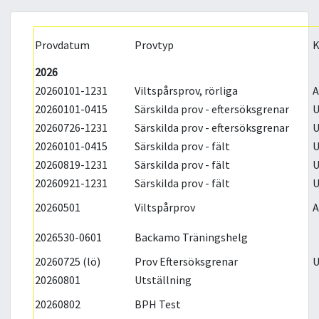
Provdatum
Provtyp
K
2026
20260101-1231
Viltspårsprov, rörliga
A
20260101-0415
Särskilda prov - eftersöksgrenar
U
20260726-1231
Särskilda prov - eftersöksgrenar
U
20260101-0415
Särskilda prov - fält
U
20260819-1231
Särskilda prov - fält
U
20260921-1231
Särskilda prov - fält
U
20260501
Viltspårprov
A
2026530-0601
Backamo Träningshelg
20260725 (lö)
Prov Eftersöksgrenar
U
20260801
Utställning
20260802
BPH Test