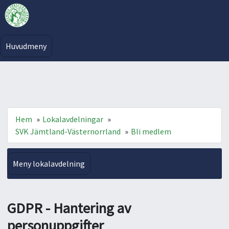
Huvudmeny
Hem
»
Lokalavdelningar
»
SVK Jämtland-Västernorrland
»
Bli medlem
Meny lokalavdelning
GDPR - Hantering av
personuppgifter